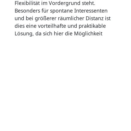
Flexibilität im Vordergrund steht.
Besonders für spontane Interessenten
und bei größerer räumlicher Distanz ist
dies eine vorteilhafte und praktikable
Lösung, da sich hier die Möglichkeit
bietet, sofort Rückfragen an Ihren
Immobilienmakler zu stellen und weiter
Informationen zu erhalten.
TOP Angebot #389120