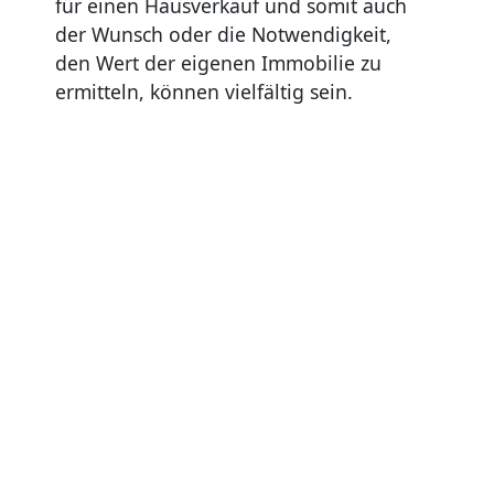
für einen Hausverkauf und somit auch
der Wunsch oder die Notwendigkeit,
den Wert der eigenen Immobilie zu
ermitteln, können vielfältig sein.
Bei einer Erbschaft oder Schenkung ist
der Wert der Immobilie zum Beispiel
entscheidend dafür, wie hoch die
Erbschafts- oder Schenkungssteuer
ausfällt.
Die Immobilienbewertung verhindert
außerdem, dass Sie sich beim
Festlegen des Angebotspreises
ungewollt in die Nesseln setzen,
indem Sie den veranschlagten
Kaufpreis deutlich zu hoch oder zu
niedrig ansetzen.