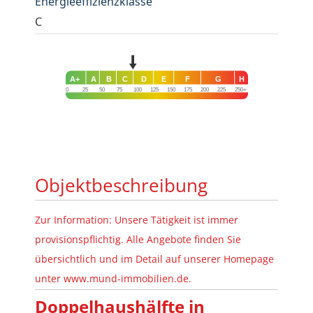
Energieeffizienzklasse
C
A+
A
B
C
D
E
F
G
H
0
25
50
75
100
125
150
175
200
225
250+
Objektbeschreibung
Zur Information: Unsere Tätigkeit ist immer
provisionspflichtig. Alle Angebote finden Sie
übersichtlich und im Detail auf unserer Homepage
unter www.mund-immobilien.de.
Doppelhaushälfte in