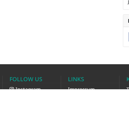
FOLLOW US
LINKS
Instagram
Impressum
T
Facebook
AGB
F
XING
Datenschutz
Linkedin
Cookie Setup