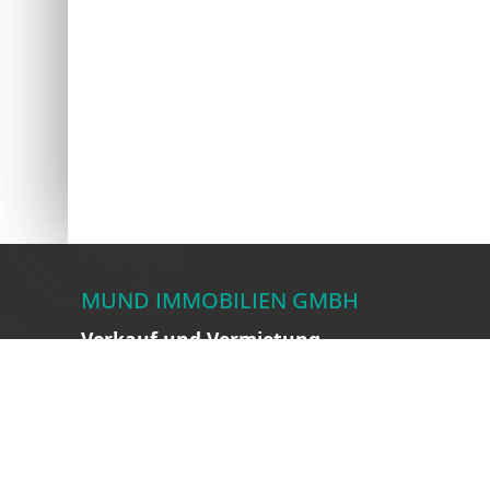
MUND IMMOBILIEN GMBH
Verkauf und Vermietung
Franz-Flemming-Straße 11
04179 Leipzig
Verwaltung